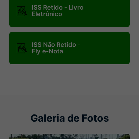
ISS Retido - Livro
retido-
Eletrônico
-
-
livro-
MaskIss-
ISS Não Retido -
eletronico
nao-
Fly e-Nota
retido-
-
-
fly-
e-
nota
Galeria de Fotos
Seção Galeria de Fotos