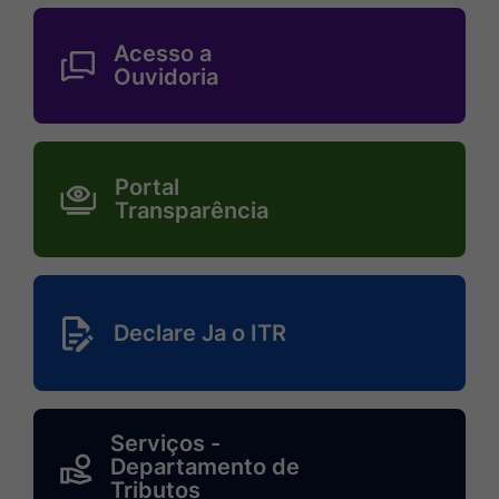
MaskAcesso-
Acesso a
a-
Ouvidoria
ouvidoria
MaskPortal-
Portal
transparencia
Transparência
MaskDeclare-
ja-
Declare Ja o ITR
o-
itr
MaskServicos-
Serviços -
-
Departamento de
Tributos
-