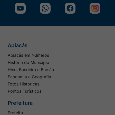
Acessar
Acessar
Acessar
Acessar
a
a
a
a
Rede
Rede
Rede
Rede
Social
Social
Social
Social
Youtube
Whatsapp
Facebook
INSTAGR
Apiacás
Seção do Rodapé e Contato
Apiacás em Números
História do Município
Hino, Bandeira e Brasão
Economia e Geografia
Fotos Históricas
Pontos Turísticos
Prefeitura
Prefeito