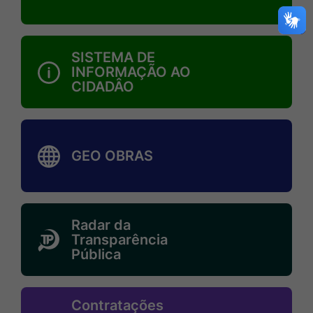
divida-
-
ativa
MaskSistema-
SISTEMA DE
de-
INFORMAÇÃO AO
CIDADÂO
informacao-
-
ao-
MaskGeo-
cidadao
obras
GEO OBRAS
MaskRadar-
Radar da
da-
Transparência
Pública
transparencia-
publica
MaskContratacoes-
Contratações