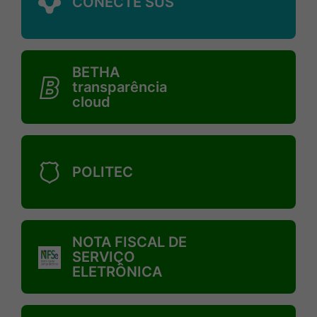
CONECTE SUS
MaskBetha-
BETHA
transparencia-
transparência
cloud
cloud
MaskPolitec
POLITEC
MaskNota-
NOTA FISCAL DE
fiscal-
SERVIÇO
ELETRÔNICA
de-
servico-
eletronica
MaskIss-