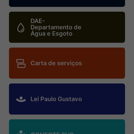
departamento-
de-
MaskDae-
DAE-
tributos
-
Departamento de
Água e Esgoto
departamento-
de-
agua-
MaskCarta-
e-
de-
Carta de serviços
esgoto
servicos
MaskLei-
paulo-
Lei Paulo Gustavo
gustavo
MaskConecte-
sus