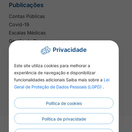
Publicações
Contas Públicas
Covid-19
Escalas Médicas
Gestão de Pessoas
Privacidade
Legislação
Lei Paulo Gustavo
Este site utiliza cookies para melhorar a
Licitações e Contratos
experiência de navegação e disponibilizar
Planejamento
funcionalidades adicionais Saiba mais sobre a
Lei
Prestação de Contas
Geral de Proteção de Dados Pessoais (LGPD)
.
Política de cookies
Política de privacidade
©2026 - Prefeitura de Apiacás Apiacás - MT -