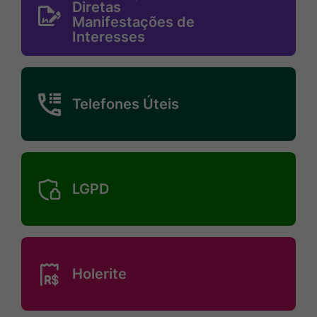
diretas-
Diretas
Manifestações de
manifestacoes-
Interesses
de-
interesses
MaskTelefones-
-
Telefones Úteis
uteis
MaskLgpd
LGPD
MaskHolerite
Holerite